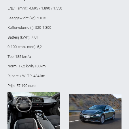
L/B/H (mm): 4.695 / 1.890 / 1.550
Leeggewicht (kg): 2.015
Koffervolume (l): 520-1.300
Batterij (kWh): 77,4
0-100 km/u (sec): 5,2
Top: 185 km/u
Norm: 17,2 kWh/100km
Rijbereik WLTP: 484 km
Prijs: 57.190 euro