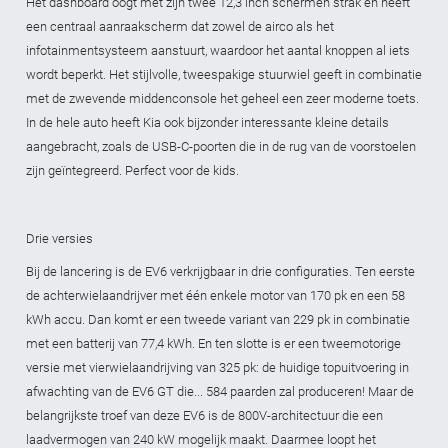
Het dashboard oogt met zijn twee 12,3 inch schermen strak en heeft
een centraal aanraakscherm dat zowel de airco als het
infotainmentsysteem aanstuurt, waardoor het aantal knoppen al iets
wordt beperkt. Het stijlvolle, tweespakige stuurwiel geeft in combinatie
met de zwevende middenconsole het geheel een zeer moderne toets.
In de hele auto heeft Kia ook bijzonder interessante kleine details
aangebracht, zoals de USB-C-poorten die in de rug van de voorstoelen
zijn geïntegreerd. Perfect voor de kids.
Drie versies
Bij de lancering is de EV6 verkrijgbaar in drie configuraties. Ten eerste
de achterwielaandrijver met één enkele motor van 170 pk en een 58
kWh accu. Dan komt er een tweede variant van 229 pk in combinatie
met een batterij van 77,4 kWh. En ten slotte is er een tweemotorige
versie met vierwielaandrijving van 325 pk: de huidige topuitvoering in
afwachting van de EV6 GT die... 584 paarden zal produceren! Maar de
belangrijkste troef van deze EV6 is de 800V-architectuur die een
laadvermogen van 240 kW mogelijk maakt. Daarmee loopt het