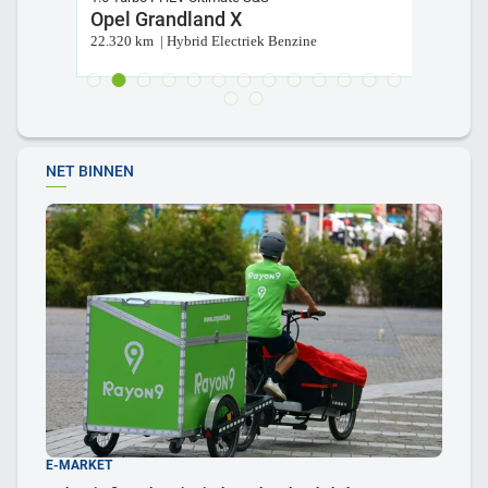
Opel Grandland X
Au
22.320 km | Hybrid Electriek Benzine
9 k
NET BINNEN
E-MARKET