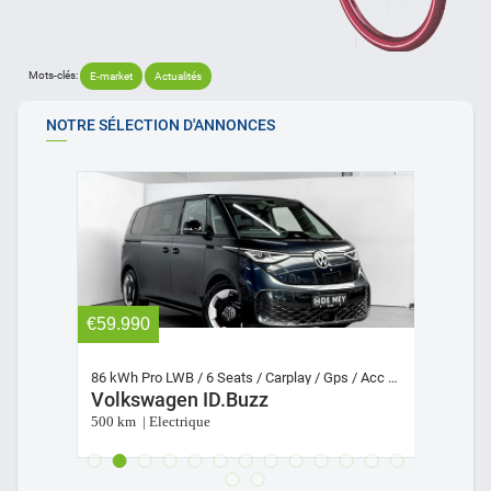
Mots-clés:
E-market
Actualités
NOTRE SÉLECTION D'ANNONCES
€25.995
€5
86 kWh Pro LWB / 6 Seats / Carplay / Gps / Acc / 360° Cam / Keyless
58 kWh 204PK / Carplay / 360° Cam / Keyless / ACC / GPS
Cor
CUPRA Born
Au
30.000 km | Electrique
21.