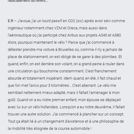
radicalement différent…
E.R
– J’avoue, j’ai un lourd passif en CO2 (sic) après avoir sévi comme
ingénieur notamment chez VZM et Oreca, mais aussi dans
l’aéronautique où j’ai participé chez Airbus aux projets A340 et A380.
Alors, pourquoi maintenant le vélo ? Parce que j’ai commencé à
détester prendre ma voiture à Bruxelles où, comme il n’y a jamais de
place de stationnement, on est obligé de se garer à des plombes. Et
quand, enfin, on est derrière son volant, on a grand-peine à rouler dans
une circulation qui bouchonne constamment. C’est franchement
absurde et totalement inopérant. Idem quand, en été, il fait chaud et
que l’on met l’airco pour 3 kilomètres… C’est aberrant. Le vélo me
semblait nettement mieux adapté, mais il fallait l’aménager à mon
goût. Quand on a eu notre premier enfant, mon épouse se déplaçait
avec lui sur un vélo hollandais. Lorsqu’on a eu notre deuxième, il fallait
trouver une autre solution. J’ai commencé à plancher sur un concept.
Tout ça était lié à un changement d’existence et à une philosophie de
la mobilité très éloignée de la course automobile !